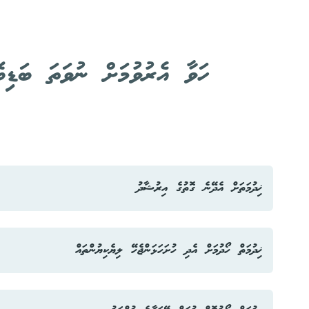
ހަވާ އެރުވުމަށް ނުވަތަ ބަޑިބޭ
ޚިދުމަތަށް އެދޭނެ ގޮތުގެ އިރުޝާދު
މި ޚިދުމަތަށް އެދި ހުށަހަޅުއްވާނީ މިނިސްޓްރީގެ ވެބްސައިޓުގައިވާ "ފަ
ޚިދުމަތް ހޯދުމަށް އެދި ހުށަހަޅަންޖެހޭ ލިޔެކިޔުންތައް
މެއިލަށެވެ. މިތަކެތި އެތެރެކުރުމަށް ހުއްދަ ދެވޭނީ، ވަގުތާއި ހާލަތަށް 
"ފަޔަރ ވޯކްސްގެ ބާވަތްތައް އެތެރެކުރުމާއި ބޭނުންކުރުމުގެ ހުއްދައަށް