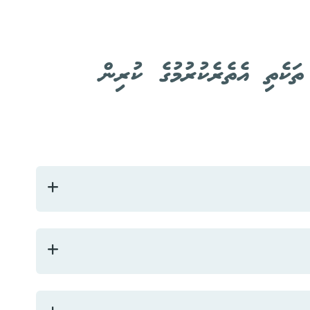
ތަކެތި އެތެރެކުރުމުގެ ކުރިން
ފުރިހަމަކުރެއްވުމަށްފަހު
admin@defence.gov.mv
އީ-