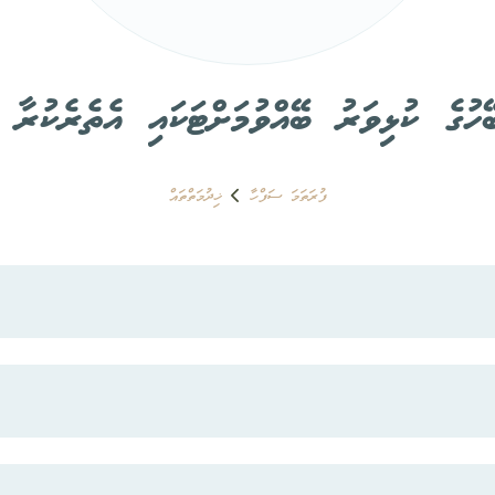
ހުގެ ކުޅިވަރު ބޭއްވުމަށްޓަކައި އެތެރެކުރާ 
ފުރަތަމަ ސަފްހާ
ޚިދުމަތްތައް
ޔަރ ވޯކްސްގެ ބާވަތްތައް އެތެރެކުރުމާއި ބޭނުންކުރުމުގެ ހުއްދައަށް އެދޭ ފޯމް" 
ބެލުމަށްފަހު މިނިސްޓްރީން ކަނޑައަޅާ ފަރާތްތަކަށެވެ.
 އެދޭ ފޯމް"