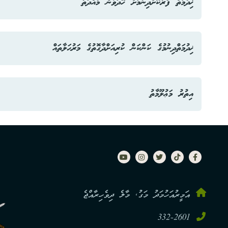
ޚިދުމަތް ފޯރުކޮށްދިނުމަށް ހޭދަވާނެ މުއްދަތު
ޚިދުމަތަށް އެދޭ ފޯރމް ޑައުންލޯޑް ކުރައްވާ
ރަސްމީ މަސައްކަތު 07 ދުވަސް.
ޚިދުމަތްދިނުމުގެ ކަންކަން ކުރިއަށްދާގޮތުގެ މަރުޙަލާތައް
1. އެޕްލިކޭޝަން ހުށަހެޅުމުން، މަޢުލޫމާތާއި ޑޮކިއުމަންޓްތައް ހަމައަށް ހުރިތޯ ބެލުން.
އިތުރު މަޢުލޫމާތު
2. ހަމައަށް ނެތްނަމަ، އަލުން ހުށަހެޅުމަށް ކަސްޓަމަރަށް އެންގުން.
އިތުރު މަޢުލޫމާތު ހޯއްދެވުމުށް ކަމާގުޅޭ ސެކްޝަންގެ ނަންބަރު 7382601 ނުވަތަ މިނިސްޓްރީގެ ކޯލް ސެންޓަރ ނަންބަރު 3322601 އަށް ރަސްމީ ގަޑީގައި ގުޅުއްވުން އެދެމެވެ.
3. ހަމައަށް ހުރިނަމަ، އެމް.އެން.ޑީ.އެފް އިން ބަލަންޖެހޭ ކަންކަން ބެލުމަށް ފޮނުވުން.
4. އެމް.އެން.ޑީ.އެފް އިން ގޮތެއް ނިންމުމުން، މިނިސްޓްރީއިން ބަލަންޖެހޭ ކަންކަން ބެލުން.
އަމީރުއަހުމަދު މަގު, މާލެ ދިވެހިރާއްޖެ
5. މިނިސްޓްރީ އިން ޖަވާބު ދިނުން.
332-2601