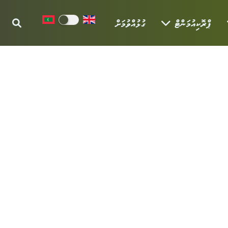
ޕްރޮކިއުމަންޓް
ގުޅުއްވުމަށް