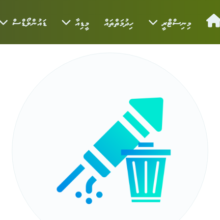
މިނިސްޓްރީ
ހިދުމަތްތައް
މީޑިއާ
ޑައުންލޯޑްސް