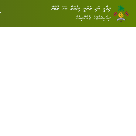
ދިފާޢީ އަދި ވަޠަނީ ޚިދުމަތާ ބެހޭ ވުޒާރާ
ދިވެހިރާއްޖޭގެ ޖުމްހޫރިއްޔާ