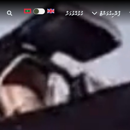
ޕްރޮކިއުމަންޓް
ގުޅުއްވުމަށް