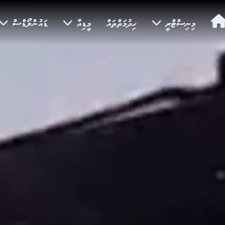
މިނިސްޓްރީ
ހިދުމަތްތައް
މީޑިއާ
ޑައުންލޯޑްސް