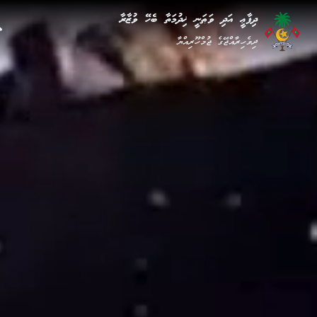
ދިފާޢީ އަދި ވަޠަނީ ޚިދުމަތާ ބެހޭ ވުޒާރާ
ދިވެހިރާއްޖޭގެ ޖުމްހޫރިއްޔާ