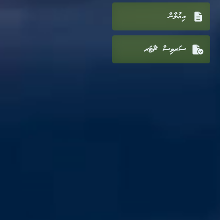
އިޢުލާން
ސަރވިސް ޗާޓަރ