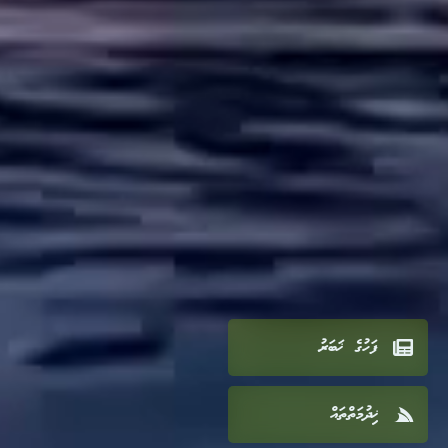
ފަހުގެ ޚަބަރު
ޚިދުމަތްތައް