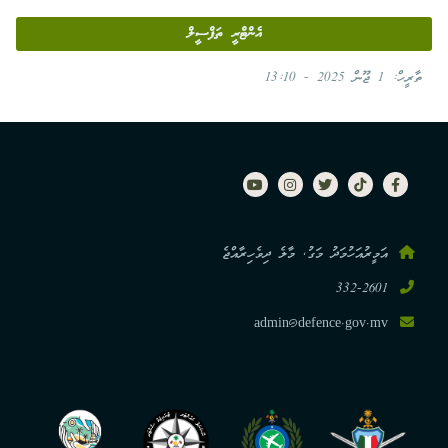
އެންޓްރީ ތަފްސީލް
ތާރީހް:
1 ޖޫން 2025 - 13:10
އަމީރުއަހުމަދު މަގު, މާލެ ދިވެހިރާއްޖެ
332-2601
admin@defence.gov.mv