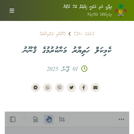
ދިފާޢީ އަދި ވަޠަނީ ޚިދުމަތާ ބެހޭ ވުޒާރާ
ދިވެހިރާއްޖޭގެ ޖުމްހޫރިއްޔާ
ފުރަތަމަ ސަފްހާ
ގާނޫނާއި ޤަވާއިދުތައް
ކެމިކަލް ހަތިޔާރު މަނާކުރުމުގެ ޤާނޫނު
01 ޖޫން 2025