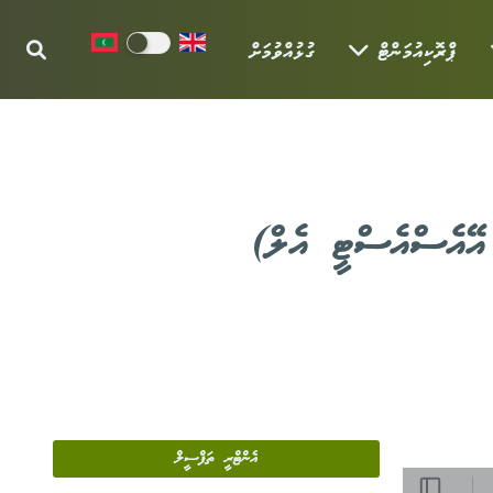
ޕްރޮކިއުމަންޓް
ގުޅުއްވުމަށް
އޭއެސްއެސްޓީ އެލް)
އެންޓްރީ ތަފްސީލް