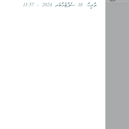
ތާރީހް:
18 ސެޕްޓެމްބަރ 2024 - 13:57