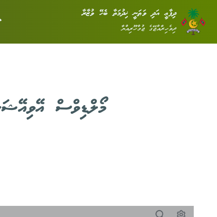
ދިފާޢީ އަދި ވަޠަނީ ޚިދުމަތާ ބެހޭ ވުޒާރާ
ދިވެހިރާއްޖޭގެ ޖުމްހޫރިއްޔާ
މޯލްޑިވްސް އޭވިއޭޝަ