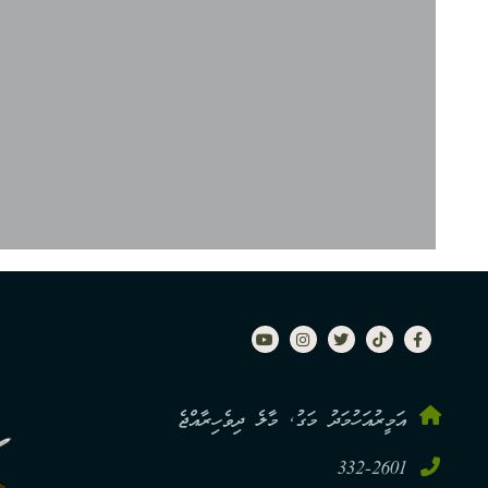
އަމީރުއަހުމަދު މަގު, މާލެ ދިވެހިރާއްޖެ
332-2601