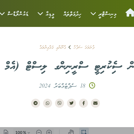
މިނިސްޓްރީ
ހިދުމަތްތައް
މީޑިއާ
ޑައުންލޯޑްސް
ފުރަތަމަ ސަފްހާ
ގާނޫނާއި ޤަވާއިދުތައް
ން ސެިކުރިޓީ ސްރީނިންގ ލިސްޓް (އެމް 
18 ސެޕްޓެމްބަރު 2024