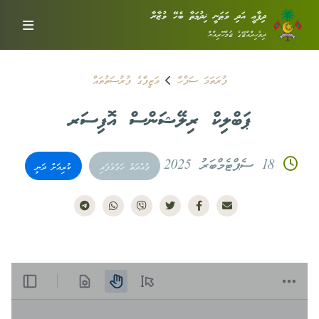
ދިފާޢީ އަދި ވަޠަނީ ޚިދުމަތާ ބެހޭ ވުޒާރާ
ދިވެހިރާއްޖޭގެ ޖުމްހޫރިއްޔާ
ފުރަތަމަ ސަފްހާ
ވަޒީފާގެ ފުރުސަތުތައް
ޕަބްލިކް ރިލޭޝަންސް އޮފިސަރ
18 ސެޕްޓެމްބަރު 2025
މުއްދަތު ހަމަވެފައި
ކުރިއަށް ދަނީ