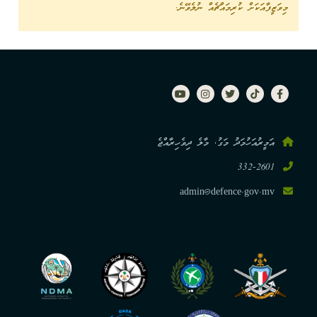
މިވަޒީފާއަކަށް ކުރިމައްޗެއް ނުލެވޭނެ.
އަމީރުއަހުމަދު މަގު, މާލެ ދިވެހިރާއްޖެ
332-2601
admin@defence.gov.mv