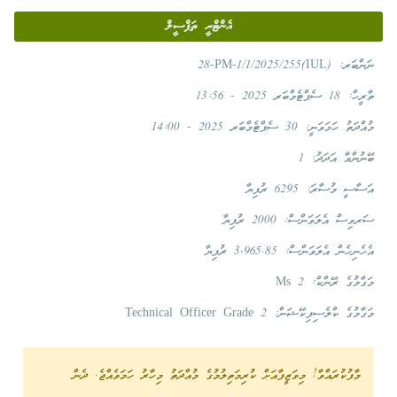
އެންޓްރީ ތަފްސީލް
ނަންބަރ:
(IUL)28-PM-1/1/2025/255
ތާރީހް:
18 ސެޕްޓެމްބަރ 2025 - 13:56
މުއްދަތު ހަމަވަނީ:
30 ސެޕްޓެމްބަރ 2025 - 14:00
ބޭނުންވާ އަދަދު:
1
އަސާސީ މުސާރަ:
6295 ރުފިޔާ
ސަރވިސް އެލަވަންސް:
2000 ރުފިޔާ
އެހެނިހެން އެލަވަންސް:
3,965.85 ރުފިޔާ
މަގާމުގެ ރޭންކް:
Ms 2
މަގާމުގެ ކްލެސިފިކޭޝަން:
Technical Officer Grade 2
މާފުކުރައްވާ! މިވަޒީފާއަށް ކުރިމަތިލުމުގެ މުއްދަތު މިހާރު ހަމަވެއްޖެ. ދެން