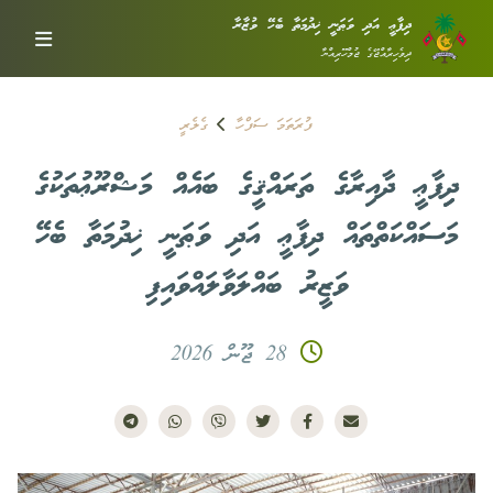
ދިފާޢީ އަދި ވަޠަނީ ޚިދުމަތާ ބެހޭ ވުޒާރާ
ދިވެހިރާއްޖޭގެ ޖުމްހޫރިއްޔާ
ފުރަތަމަ ސަފްހާ
ގެލެރީ
ދިިފާޢީ ދާއިރާގެ ތަރައްޤީގެ ބައެއް މަޝްރޫޢުތަކުގެ
މަސައްކަތްތައް ދިފާޢީ އަދި ވަޠަނީ ޚިދުމަތާ ބެހޭ
ވަޒީރު ބައްލަވާލައްވައިފި
28 ޖޫން 2026