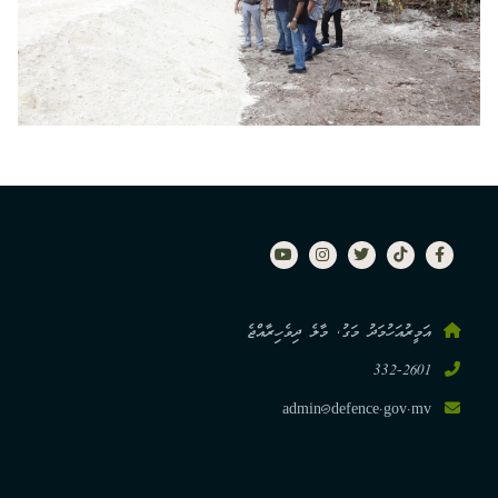
އަމީރުއަހުމަދު މަގު, މާލެ ދިވެހިރާއްޖެ
332-2601
admin@defence.gov.mv