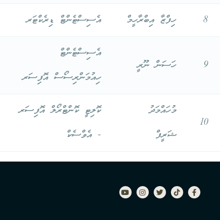
8
ހިފްޒާ އިބްރާހީމް
އެސިސްޓެންޓް ޑިރެކްޓަރ
އެސިސްޓެންޓް
9
ހަސަން ނޫރީ
ހިއުމަންރިސޯސް އޮފިސަރ
މުހައްމަދު
ކޮލިޓީ ކޮންޓްރޯލް އޮފިސަރ
10
ޝަރީފް
- އެވްސެކް