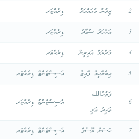
2
ޒިދުނާ މުޙައްމަދު
ޑިރެކްޓަރ
3
އަޙްމަދު ސުޢާދު
ޑިރެކްޓަރ
4
މަރްޔަމް އައިރީން
ޑިރެކްޓަރ
5
އިބްރާހީމް ފާއިޒު
އެސިސްޓެންޓް ޑިރެކްޓަރ
ފަތުޙުالله
6
އެސިސްޓެންޓް ޑިރެކްޓަރ
ވަޙީދު ޢަލީ
7
ހަަސަން ޔޫސުފް
އެސިސްޓެންޓް ޑިރެކްޓަރ