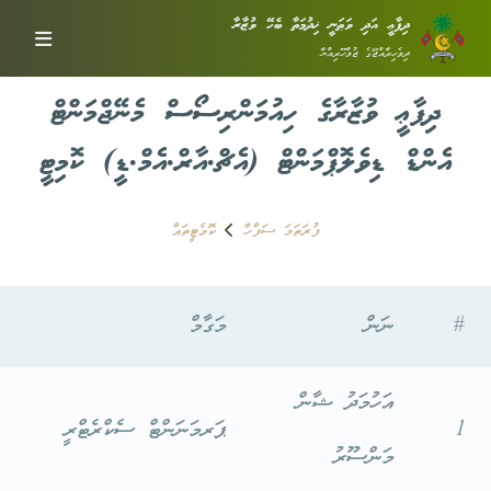
ދިފާޢީ އަދި ވަޠަނީ ޚިދުމަތާ ބެހޭ ވުޒާރާ
ދިވެހިރާއްޖޭގެ ޖުމްހޫރިއްޔާ
ދިފާޢީ ވުޒާރާގެ ހިއުމަންރިސޯސް މެނޭޖްމަންޓް
އެންޑް ޑިވެލޮޕްމަންޓް (އެޗް.އާރް.އެމް.ޑީ) ކޮމިޓީ
ފުރަތަމަ ސަފްހާ
ކޮމެޓީތައް
#
ނަން
މަގާމް
އަހުމަދު ޝާން
1
ޕަރމަނަންޓް ސެކްރެޓްރީ
މަންސޫރު