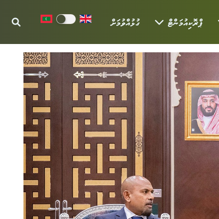
ޕްރޮކިއުމަންޓް
ގުޅުއްވުމަށް