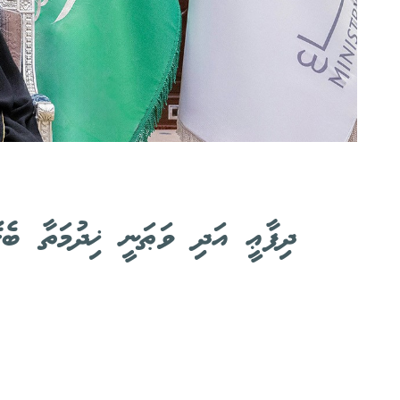
ދިފާޢީ އަދި ވަޠަނީ ޚިދުމަތާ ބެ