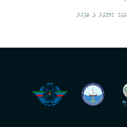
ތްތަކާ ގުޅޭގޮތުން ދެ ބޭފުޅުން