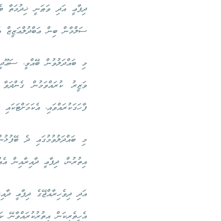
ދިފާޢީ އަދި ވަޠަނީ ޚިދުމަތާ 
ސަލްމާން ބިން ޢަބްދުލްޢަޒީޒް އ
މި ބައްދަލުވުން ބޭއްވީ، ސަޢޫދީ
ވަޒީރު ކުރައްވަމުން ގެންދަވާ 
ފާހަގަކުރައްވައި، އެކަމަށްޓަކައ
މި ބައްދަލުވުމުގައި ދެ ބޭފުޅުނ
އިތުރުން، ދިފާޢީ ދާއިރާއިން އެއ
އަދި ދިވެހިރާއްޖޭގެ ދިފާޢީ ދާއި
އެހީތެރިކަން އިތުރުކުރައްވާނޭ