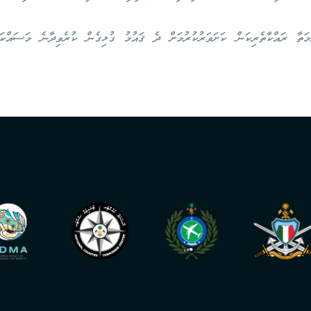
ަތާ ރައްކާތެރިކަން ކަށަވަރުކުރުމަށް ދެ ޤައުމު ގުޅިގެން ކުރެވިދާނެ މަސައްކަ