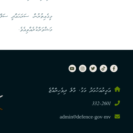
މީގެއިތުރުން، ސަރަޙައްދީ ސަލާމ
މަޝްވަރާކުރެއްވިއެވެ.
އަމީރުއަހުމަދު މަގު, މާލެ ދިވެހިރާއްޖެ
332-2601
admin@defence.gov.mv