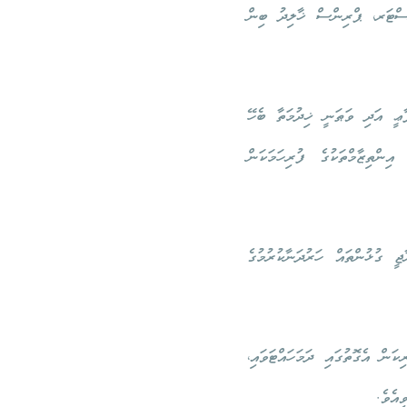
ސްޓަރ، ޕްރިންސް ޚާލިދު ބިން
ާޢީ އަދި ވަޠަނީ ޚިދުމަތާ ބެހޭ
ިންތިޒާމްތަކުގެ ފުރިހަމަކަން
ީ ގުޅުންތައް ހަރުދަނާކުރުމުގެ
ަން އެގޮތުގައި ދަމަހައްޓަވައި،
ވިއެވެ.