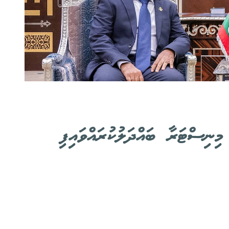
ނިސްޓަރާ ބައްދަލުކުރައްވައިފި