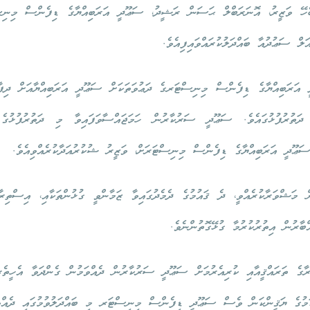
ބެހޭ ވަޒީރު، އޮނަރަބްލް ޙަސަން ރަޝީދު، ސަޢޫދީ އަރަބިއްޔާގެ ޑިފެންސް މިނި
ަލް ސަޢުދުއާ ބައްދަލުކުރައްވައިފިއެވެ.
 އަރަބިއްޔާގެ ޑިފެންސް މިނިސްޓަރގެ ދަޢުވަތަކަށް ސަޢޫދީ އަރަބިއްޔާއަށް ދިފ
ދަތުރުފުޅުގައެވެ. ސަޢޫދީ ސަރުކާރުން ހަމަޖައްސާވަފައިވާ މި ދަތުރުފުޅުގެ އ
ި ސަޢޫދީ އަރަބިއްޔާގެ ޑިފެންސް މިނިސްޓަރަށް، ވަޒީރު ޝުކުރުއަދާކުރެއްވިއެވެ.
ް މަޝްވަރާކުރެއްވީ، ދެ ޤައުމުގެ ދެމެދުގައިވާ ޒަމާންވީ ގުޅުންތަކާއި، އިސްތިރާޖ
ްބާރުން އިތުރުކުރުމާ ގުޅޭގޮތުންނެވެ.
ރާގެ ތަރައްޤީއާއި ކުރިއެރުމަށް ސަޢޫދީ ސަރުކާރުން ދެއްވަމުން ގެންދަވާ އެހީތެރިކ
 ކަމުގެ ޔަޤީންކަން ވެސް ސަޢޫދީ ޑިފެންސް މިނިސްޓަރ މި ބައްދަލުވުމުގައި ދެއް