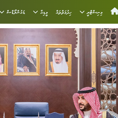
މިނިސްޓްރީ
ހިދުމަތްތައް
މީޑިއާ
ޑައުންލޯޑްސް