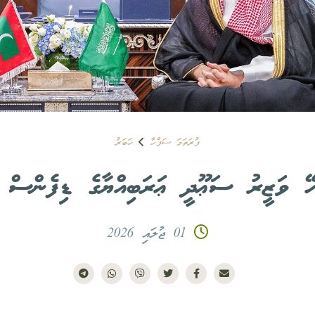
ފުރަތަމަ ސަފްހާ
ޚަބަރު
ހޭ ވަޒީރު ސަޢޫދީ ޢަރަބިއްޔާގެ ޑިފެންސް މި
01 ޖުލައި 2026