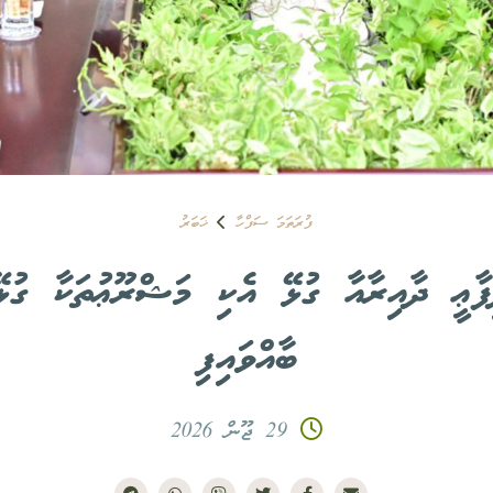
ފުރަތަމަ ސަފްހާ
ޚަބަރު
ފާޢީ ދާއިރާއާ ގުޅޭ އެކި މަޝްރޫޢުތަކާ ގުޅ
ބާއްވައިފި
29 ޖޫން 2026