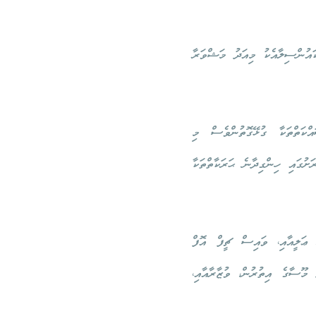
ައުންސިލާއެކު މިއަދު މަޝްވަރާ
އްކަތްތަކާ ގުޅޭގޮތުންވެސް މި
ަށުގައި ހިންގިދާނެ ޙަރަކާތްތަކާ
ޢަލީއާއި، ވައިސް ޗީފް އޮފް
މޫސާގެ އިތުރުން، ވުޒާރާއާއި،