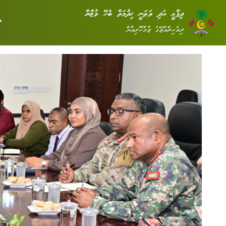
ދިފާޢީ އަދި ވަޠަނީ ޚިދުމަތާ ބެހޭ ވުޒާރާ
ދިވެހިރާއްޖޭގެ ޖުމްހޫރިއްޔާ