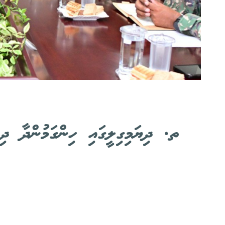
ތ. ދިޔަމިގިލީގައި ހިންގަމުންދާ ދި