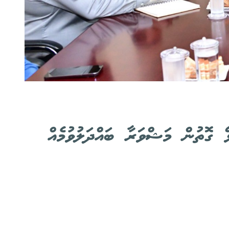
ޭ ގޮތުން މަޝްވަރާ ބައްދަލުވުމެއް