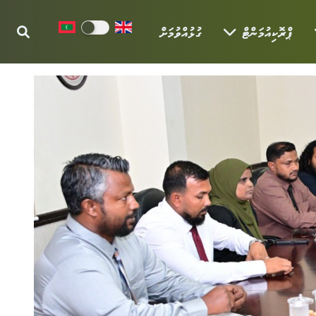
ޕްރޮކިއުމަންޓް
ގުޅުއްވުމަށް