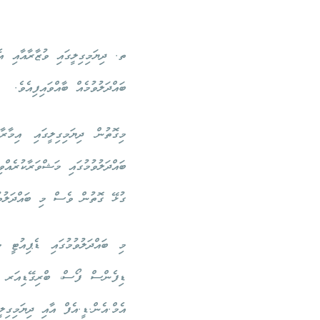
ތ. ދިޔަމިގިލީގައި ވުޒާރާއާއި އ
ބައްދަލުވުމެއް ބާއްވައިފިއެވެ.
މިގޮތުން ދިޔަމިގިލީގައި އިމާރ
ބައްދަލުވުމުގައި މަޝްވަރާކުރެއްވ
ގުޅޭ ގޮތުން ވެސް މި ބައްދަލުވ
މި ބައްދަލުވުމުގައި ޑެޕިއުޓ
ޑިފެންސް ފޯސް، ބްރިގޭޑިއަރ ޖެ
އެމް.އެން.ޑީ.އެފް އާއި ދިޔަމިގި