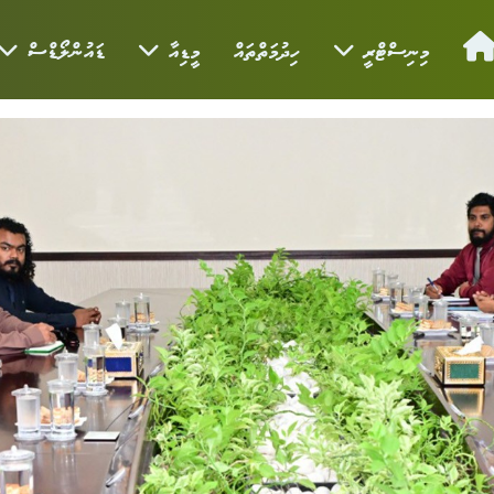
މިނިސްޓްރީ
ހިދުމަތްތައް
މީޑިއާ
ޑައުންލޯޑްސް