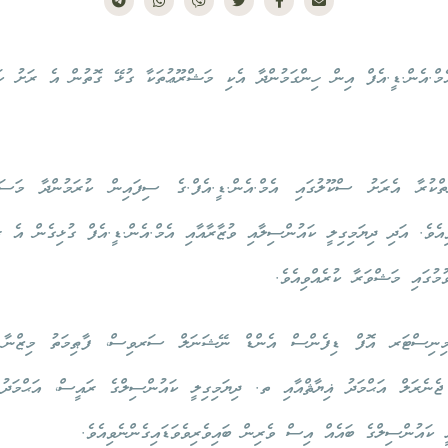
ެމް.އެން.ޑީ.އެފް އިން ހިންގަމުންދާ އެކި މަޝްރޫޢުތަކާ ގުޅޭ ގޮތުން އެ ރަށު ކ
ާތްކުރާ އެރަށު ސްކޫލުގައި އެމް.އެން.ޑީ.އެފް.ގެ ސިފައިން ކުރަމުންދާ މަސަ
ިއެވެ. އަދި ދިޔަމިގިލީ ކައުންސިލާއި ވުޒާރާއާއި އެމް.އެން.ޑީ.އެފް ގުޅިގެން އެ ރ
ުމުގައި މަޝްވަރާ ކުރެއްވިއެވެ.
ީ މިނިސްޓަރ އޮފް ޑިފެންސް އެންޑް ނޭޝަނަލް ސަރވިސް، ފާޠިމަތު މިޒްނާ 
ނެރަލް އަޙްމަދު ޣިޔާޘްއާއި ތ. ދިޔަމިގިލީ ކައުންސިލްގެ ރައީސް، އަޙްމަދު 
ލީ ކައުންސިލްގެ ބައެއް އިސް ވެރިން ބައިވެރިވެވަޑައިގެންނެވިއެވެ.