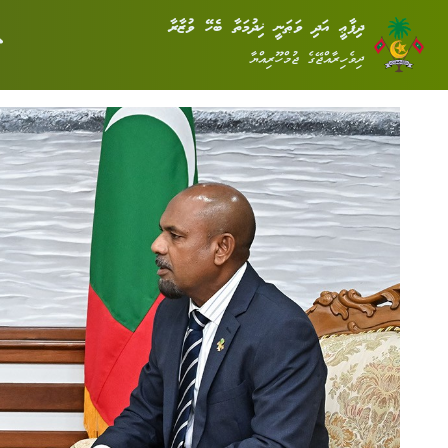
ދިފާޢީ އަދި ވަޠަނީ ޚިދުމަތާ ބެހޭ ވުޒާރާ
ދިވެހިރާއްޖޭގެ ޖުމްހޫރިއްޔާ