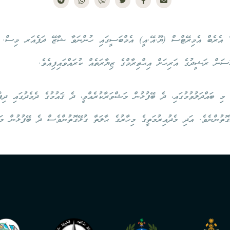
ޑް އެރެބް އެމިރޭޓްސް (ޔޫ.އޭ.އީ) އެމްބަސީގައި ހުންނަވާ ޝާޒޭ ދަފެއަރ މިސް. ހ
ަން ރަޝީދުގެ އަރިހަށް އިޙްތިރާމްގެ ޒިޔާރަތެއް ކުރައްވައިފިއެވެ.
ި މި ބައްދަލުވުމުގައި، ދެ ބޭފުޅުން މަޝްވަރާކުރެއްވީ، ދެ ޤައުމުގެ ދެމެދުގައި ދިފ
ގޮތުންނެވެ. އަދި މެދުއިރުމަތީގެ މިހާރުގެ ޙާލަތާ ގުޅޭގޮތުންވެސް ދެ ބޭފުޅުން މ