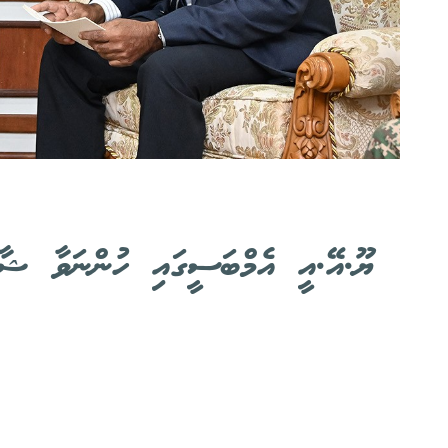
ޔޫ.އޭ.އީ އެމްބަސީގައި ހުންނަވާ ޝާޒ