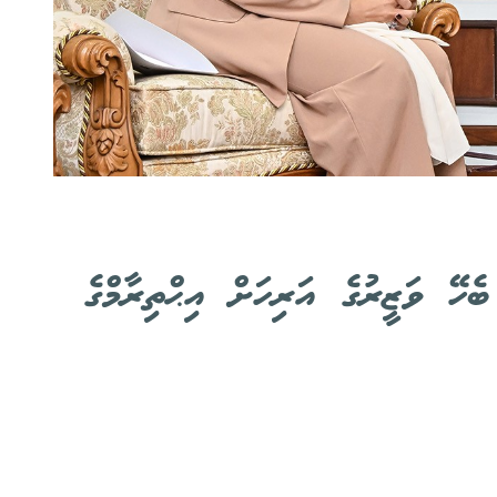
ހޭ ވަޒީރުގެ އަރިހަށް އިޙްތިރާމްގެ