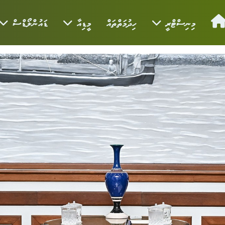
މިނިސްޓްރީ
ހިދުމަތްތައް
މީޑިއާ
ޑައުންލޯޑްސް