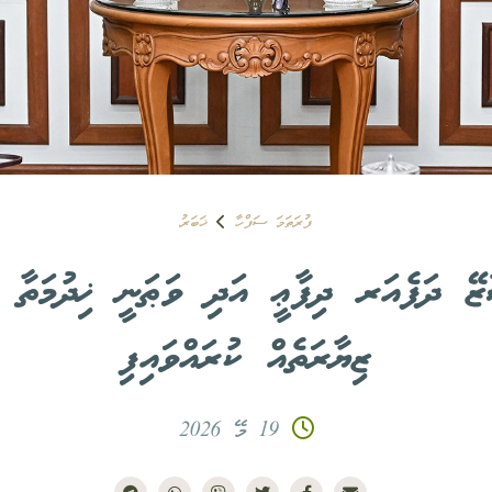
ފުރަތަމަ ސަފްހާ
ޚަބަރު
ޭ ދަފެއަރ ދިފާޢީ އަދި ވަޠަނީ ޚިދުމަތާ ބެ
ޒިޔާރަތެއް ކުރައްވައިފި
19 މޭ 2026