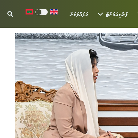
ޕްރޮކިއުމަންޓް
ގުޅުއްވުމަށް