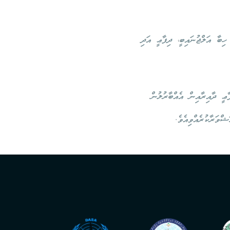
ިބާ އަލްޖުނައިބީ، ދިފާޢީ އަދި
ާޢީ ދާއިރާއިން އެއްބާރުލުން
ަޝްވަރާކުރެއްވިއެވެ.