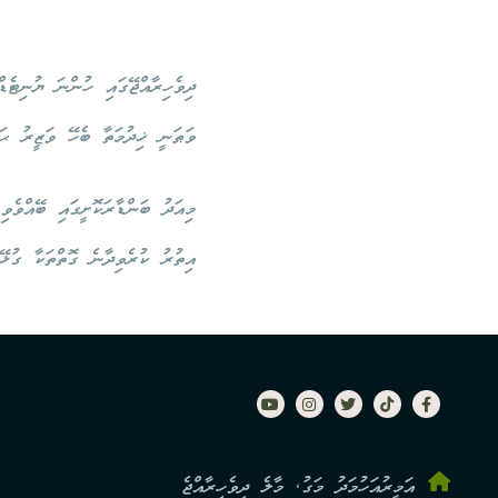
ދިވެހިރާއްޖޭގައި ހުންނަ ޔުނިޓެ
ވަޠަނީ ޚިދުމަތާ ބެހޭ ވަޒީރު ޙަސ
މިއަދު ބަންޑާރަކޮށީގައި ބޭއްވެވ
އިތުރު ކުރެވިދާނެ ގޮތްތަކާ ގުޅޭ
އަމީރުއަހުމަދު މަގު, މާލެ ދިވެހިރާއްޖެ