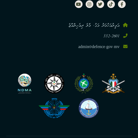
އަމީރުއަހުމަދު މަގު, މާލެ ދިވެހިރާއްޖެ
332-2601
admin@defence.gov.mv