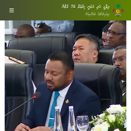
ދިފާޢީ އަދި ވަޠަނީ ޚިދުމަތާ ބެހޭ ވުޒާރާ
ދިވެހިރާއްޖޭގެ ޖުމްހޫރިއްޔާ