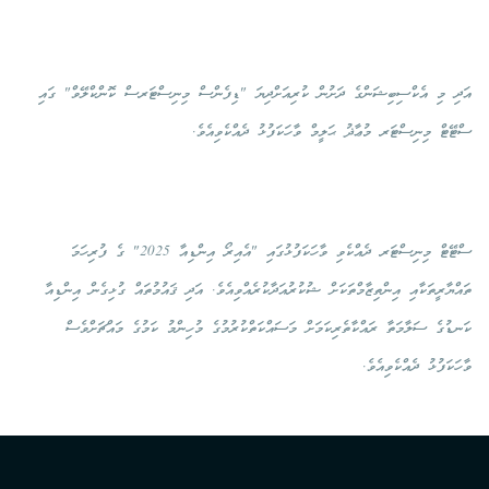
އަދި މި އެކްސިބިޝަންގެ ދަށުން ކުރިއަށްދިޔަ "ޑިފެންސް މިނިސްޓަރސް ކޮންކްލޭވް" ގައި
ސްޓޭޓް މިނިސްޓަރ މުޢާޛު ޙަލީމް ވާހަކަފުޅު ދެއްކެވިއެވެ.
ސްޓޭޓް މިނިސްޓަރ ދެއްކެވި ވާހަކަފުޅުގައި "އެއިރޯ އިންޑިއާ 2025" ގެ ފުރިހަމަ
ތައްޔާރީތަކާއި އިންތިޒާމްތަކަށް ޝުކުރުއަދާކުރެއްވިއެވެ. އަދި ޤައުމުތައް ގުޅިގެން އިންޑިއާ
ކަނޑުގެ ސަލާމަތާ ރައްކާތެރިކަމަށް މަސައްކަތްކުރުމުގެ މުހިންމު ކަމުގެ މައްޗަށްވެސް
ވާހަކަފުޅު ދެއްކެވިއެވެ.