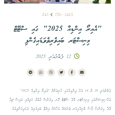
ފުރަތަމަ ސަފްހާ
ޚަބަރު
"އެއިރޯ އިންޑިއާ 2025" ގައި ސްޓޭޓް
މިނިސްޓަރ ބައިވެރިވެވަޑައިގެންފި
12 ފެބްރުއަރީ 2025
ފެބްރުއަރީ 10 ން 14 އަށް އިންޑިއާގައި ކުރިއަށްދާ "އެއިރޯ އިންޑިއާ 2025"
އެކްސިބިޝަންގައި މިނިސްޓަރ އޮފް ސްޓޭޓް ފޮރ ޑިފެންސް މުޢާޛު ޙަލީމާއި ވައިސް ޗީފް
އޮފް ޑިފެންސް ފޯސް ބްރިގޭޑިއަރ ޖެނެރަލް އަހްމަދު ޣިޔާޘް ބައިވެރިވެ ވަޑައިގެންފިއެވެ.